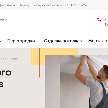
ис закрыт. Перед приездом звоните +7 931 03-33-26!
+
не от
Пн
Перегородки
Отделка потолка
Монтаж 
восибирске
ого
в