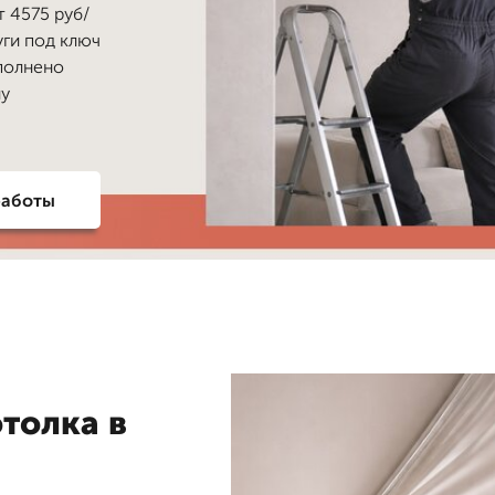
 4575 руб/
уги под ключ
ополнено
лу
работы
толка в