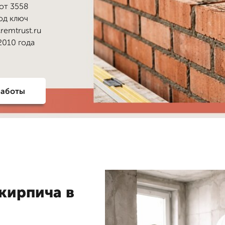
от 3558
под ключ
remtrust.ru
2010 года
работы
кирпича в