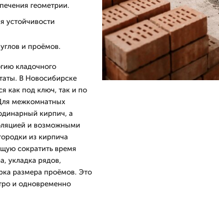
печения геометрии.
я устойчивости
 углов и проёмов.
огию кладочного
ьтаты. В Новосибирске
 как под ключ, так и по
 Для межкомнатных
одинарный кирпич, а
оляцией и возможными
городки из кирпича
ющую сократить время
а, укладка рядов,
рка размера проёмов. Это
стро и одновременно