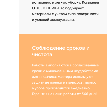
истиранию и легкую уборку. Компания
ОТДЕЛОЧНИК-Нвс подбирает
материалы с учетом типа поверхности
и условий эксплуатации.
Соблюдение сроков и
чистота
Работы выполняются в согласованные
сроки с минимальными неудобствами
для заказчика: мастера используют
защитные пленки и пылесосы, вынос
мусора производится ежедневно.
Гарантия на наши работы от 366 дней.