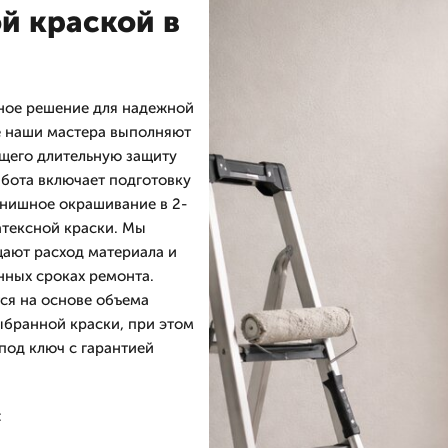
й краской в
нное решение для надежной
е наши мастера выполняют
щего длительную защиту
абота включает подготовку
инишное окрашивание в 2-
атексной краски. Мы
щают расход материала и
нных сроках ремонта.
ся на основе объема
ыбранной краски, при этом
под ключ с гарантией
: