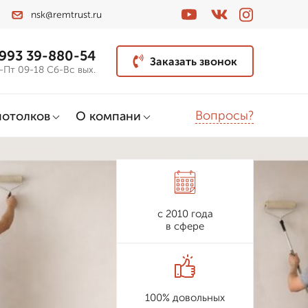
nsk@remtrust.ru
 993 39-880-54
Заказать звонок
-Пт 09-18 Сб-Вс вых.
Вопросы?
потолков
О компани
с 2010 года
в сфере
100% довольных