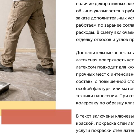
наличие декоративных эле
обычно указывается в руб
заказе дополнительных ус
работаем по заранее согл
расходы. В смету включае
отделку откосов и углов п
Дополнительные аспекты 
латексная поверхность ус
латексом подходит для кух
прочных мест с интенсивн
составы с повышенной сто
особой фактуры или мато
техники нанесения. При о
колеровку по образцу клие
В текст включены ключевы
краской, покраска стен ла
услуги покраски стен лате