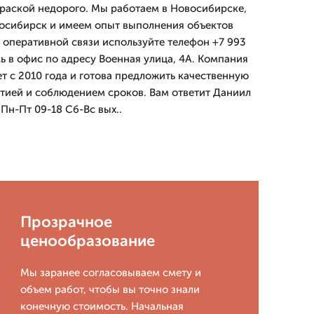
краской недорого. Мы работаем в Новосибирске,
восибирск и имеем опыт выполнения объектов
 оперативной связи используйте телефон +7 993
ь в офис по адресу Военная улица, 4А. Компания
с 2010 года и готова предложить качественную
нтией и соблюдением сроков. Вам ответит Даниил
Пн-Пт 09-18 Сб-Вс вых..
Прозрачное
ценообразование
Мы заранее согласовываем смету и
объем работ, чтобы вы точно знали
конечную стоимость. Начальная