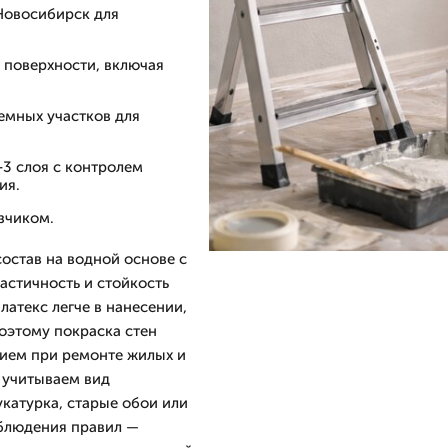
Новосибирск для
 поверхности, включая
емных участков для
-3 слоя с контролем
ия.
зчиком.
остав на водной основе с
астичность и стойкость
атекс легче в нанесении,
поэтому покраска стен
нием при ремонте жилых и
 учитываем вид
катурка, старые обои или
облюдения правил —