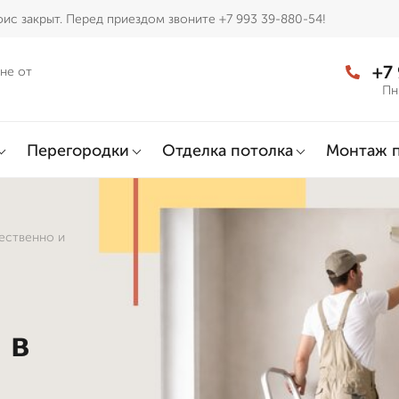
ис закрыт. Перед приездом звоните +7 993 39-880-54!
+7
не от
Пн
Перегородки
Отделка потолка
Монтаж 
ественно и
 в