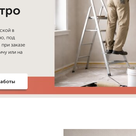
стро
ской в
но, под
 при заказе
ичу или на
работы