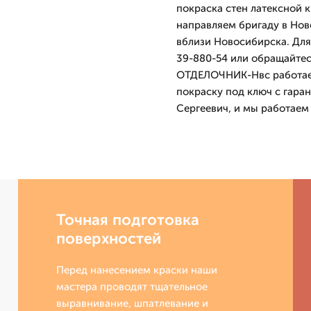
покраска стен латексной 
направляем бригаду в Но
вблизи Новосибирска. Для
39-880-54 или обращайтес
ОТДЕЛОЧНИК-Нвс работает 
покраску под ключ с гара
Сергеевич, и мы работаем 
Точная подготовка
поверхностей
Перед нанесением краски наши
мастера проводят тщательное
выравнивание, шпатлевание и