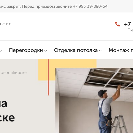
ис закрыт. Перед приездом звоните +7 993 39-880-54!
+7
не от
Пн
Перегородки
Отделка потолка
Монтаж 
 Новосибирске
на
ске