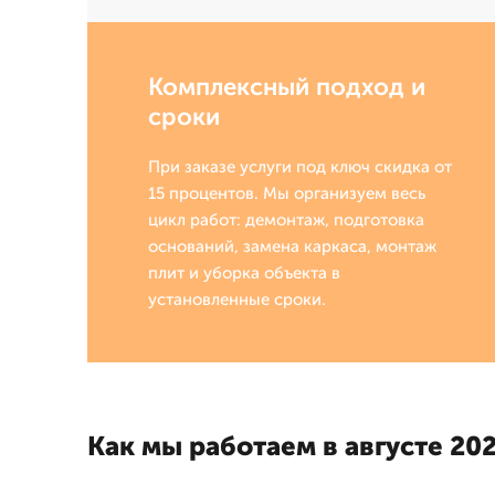
Комплексный подход и
сроки
При заказе услуги под ключ скидка от
15 процентов. Мы организуем весь
цикл работ: демонтаж, подготовка
оснований, замена каркаса, монтаж
плит и уборка объекта в
установленные сроки.
Как мы работаем в августе 202