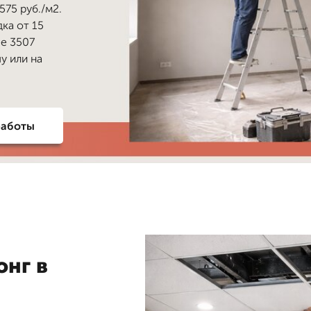
75 руб./м2.
дка от 15
ее 3507
у или на
работы
онг в