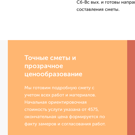
Сб-Вс вых. и готовы напра
составления сметы.
Точные сметы и
прозрачное
ценообразование
Мы готовим подробную смету с
учетом всех работ и материалов.
Начальная ориентировочная
стоимость услуги указана от 4575,
окончательная цена формируется по
факту замеров и согласования работ.