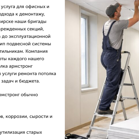
услуга для офисных и
дхода к демонтажу,
бирске наши бригады
врежденных секций,
а до эксплуатационной
тип подвесной системы
ветильникам. Компания
оты каждого нашего
олка армстронг
м услуги ремонта потолка
 задач и бюджета.
армстронг обычно
в, коррозии, сырости и
 утилизация старых