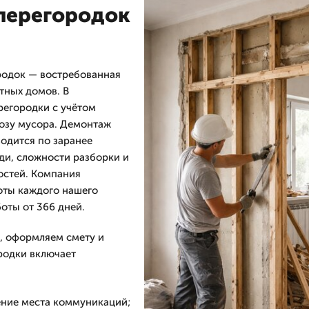
перегородок
одок — востребованная
тных домов. В
егородки с учётом
возу мусора. Демонтаж
одится по заранее
ди, сложности разборки и
остей. Компания
оты каждого нашего
боты от 366 дней.
, оформляем смету и
родки включает
ение места коммуникаций;