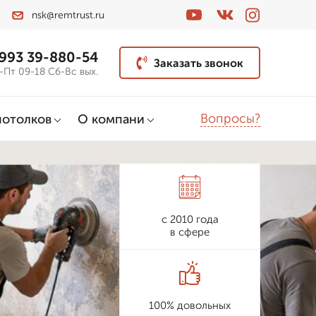
nsk@remtrust.ru
 993 39-880-54
Заказать звонок
-Пт 09-18 Сб-Вс вых.
Вопросы?
потолков
О компани
с 2010 года
в сфере
100% довольных