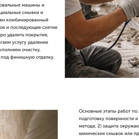
фовальные машины и
ециальные смывки и
ивен комбинированный
лоя и последующее снятие
ро удалить покрытие,
гаем услугу удаление
ыполняем очистку,
 под финишную отделку.
Основные этапы работ по
подготовку поверхности и 
метода; 2) защита окружа
химических смывок или про