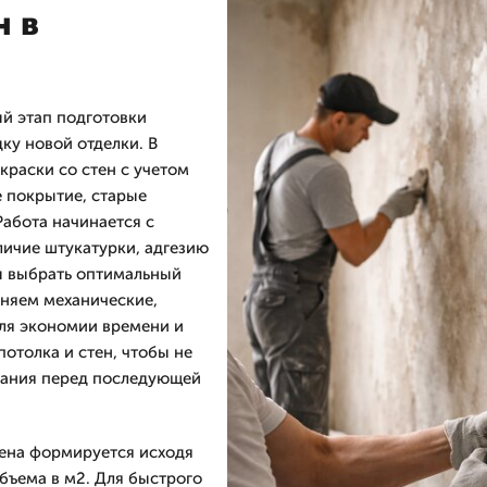
н в
й этап подготовки
ку новой отделки. В
раски со стен с учетом
 покрытие, старые
абота начинается с
личие штукатурки, адгезию
бы выбрать оптимальный
еняем механические,
для экономии времени и
отолка и стен, чтобы не
ования перед последующей
цена формируется исходя
бъема в м2. Для быстрого