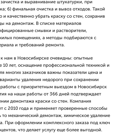
 зачистка и выравнивание штукатурки, при
а; 6) финальная очистка и вывоз отходов. Такой
 и качественно убрать краску со стен, сохранив
ды на демонтаж. В списке материалов
ифицированные смывки и растворители,
жилых помещениях, а методы подбираются с
ериала и требований ремонта.
к нам в Новосибирске очевидны: опытные
е 10 лет, оснащение профессиональной техникой и
ля многих заказчиков важны показатели цена и
 варианты удаления недорого при сохранении
е работы с приоритетным выездом в Новосибирск
тия на наши работы от 366 дней подтверждает
ении демонтажа краски со стен. Компания
 с 2010 года и применяет проверенные способы
дь то механический демонтаж, химическое удаление
а. При оформлении комплексного заказа под ключ
оцентов, что делает услугу еще более выгодной.