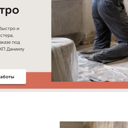
стро
 быстро и
стера,
аказе под
 КП Даниилу
работы