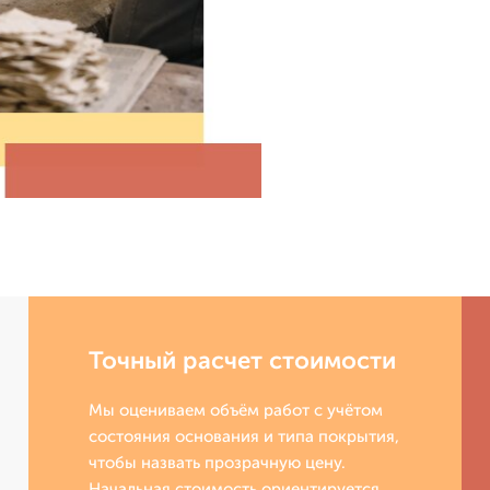
Точный расчет стоимости
Мы оцениваем объём работ с учётом
состояния основания и типа покрытия,
чтобы назвать прозрачную цену.
Начальная стоимость ориентируется