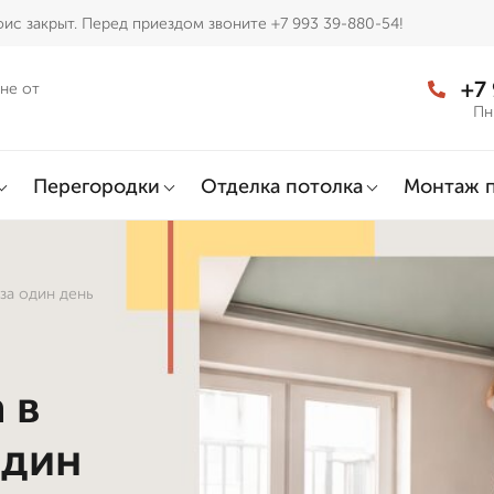
ис закрыт. Перед приездом звоните +7 993 39-880-54!
+7
не от
Пн
Перегородки
Отделка потолка
Монтаж 
за один день
 в
один