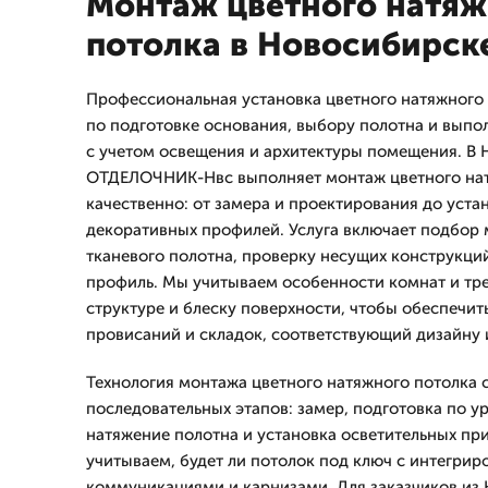
Монтаж цветного натяж
потолка в Новосибирск
Профессиональная установка цветного натяжного
по подготовке основания, выбору полотна и вып
с учетом освещения и архитектуры помещения. В
ОТДЕЛОЧНИК-Нвс выполняет монтаж цветного нат
качественно: от замера и проектирования до уста
декоративных профилей. Услуга включает подбор 
тканевого полотна, проверку несущих конструкций
профиль. Мы учитываем особенности комнат и тре
структуре и блеску поверхности, чтобы обеспечит
провисаний и складок, соответствующий дизайну 
Технология монтажа цветного натяжного потолка 
последовательных этапов: замер, подготовка по у
натяжение полотна и установка осветительных пр
учитываем, будет ли потолок под ключ с интегри
коммуникациями и карнизами. Для заказчиков из