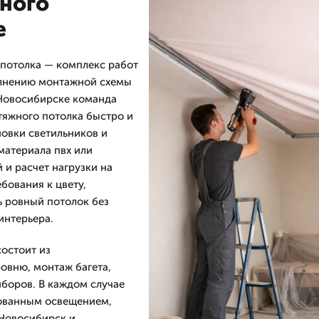
ного
е
 потолка — комплекс работ
олнению монтажной схемы
 Новосибирске команда
яжного потолка быстро и
новки светильников и
материала пвх или
 и расчет нагрузки на
бования к цвету,
ь ровный потолок без
интерьера.
состоит из
ровню, монтаж багета,
иборов. В каждом случае
рованным освещением,
 Новосибирск и