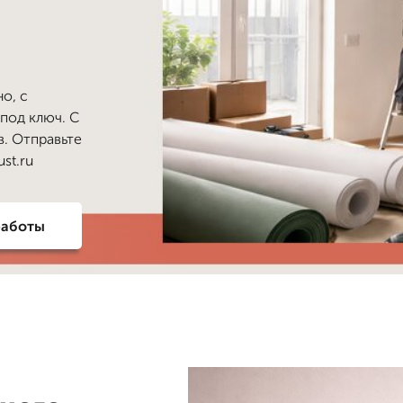
о, с
 под ключ. С
в. Отправьте
st.ru
работы