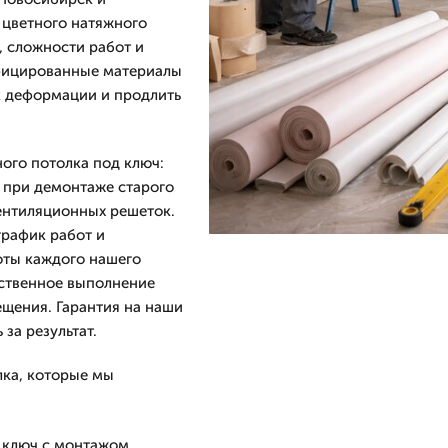
 цветного натяжного
 сложности работ и
ифицированные материалы
к деформации и продлить
ого потолка под ключ:
 при демонтаже старого
вентиляционных решеток.
график работ и
оты каждого нашего
чественное выполнение
ещения. Гарантия на наши
за результат.
лка, которые мы
д ключ с монтажом