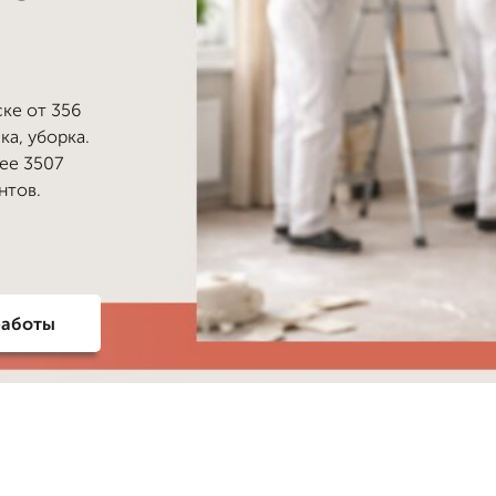
ке от 356
ка, уборка.
лее 3507
нтов.
работы