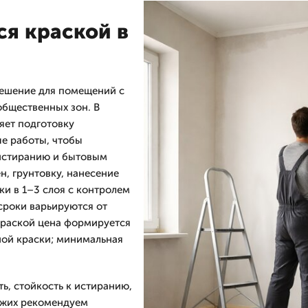
я краской в
решение для помещений с
общественных зон. В
ет подготовку
е работы, чтобы
 истиранию и бытовым
н, грунтовку, нанесение
и в 1–3 слоя с контролем
сроки варьируются от
краской цена формируется
ной краски; минимальная
ь, стойкость к истиранию,
хожих рекомендуем