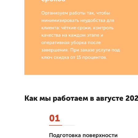
Организуем работы так, чтобы
минимизировать неудобства для
клиента: чёткие сроки, контроль
качества на каждом этапе и
оперативная уборка после
завершения. При заказе услуги под
ключ скидка от 15 процентов.
Как мы работаем в августе 202
01
Подготовка поверхности