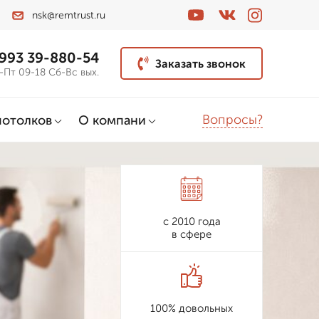
nsk@remtrust.ru
 993 39-880-54
Заказать звонок
-Пт 09-18 Сб-Вс вых.
Вопросы?
потолков
О компани
с 2010 года
в сфере
100% довольных