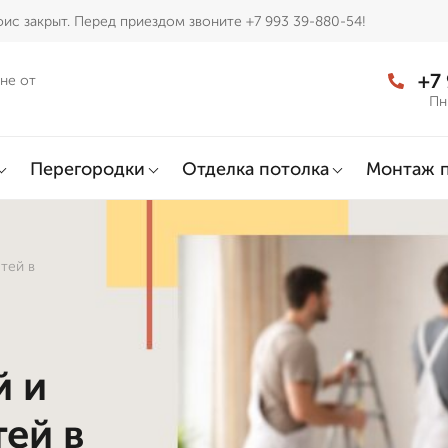
ис закрыт. Перед приездом звоните +7 993 39-880-54!
+7
не от
Пн
Перегородки
Отделка потолка
Монтаж 
тей в
й и
ей в