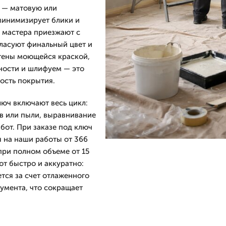
т — матовую или
минимизирует блики и
и мастера приезжают с
ласуют финальный цвет и
стены моющейся краской,
ности и шлифуем — это
ость покрытия.
люч включают весь цикл:
в или пыли, выравнивание
бот. При заказе под ключ
я на наши работы от 366
 при полном объеме от 15
т быстро и аккуратно:
тся за счет отлаженного
умента, что сокращает