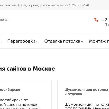
ис закрыт. Перед приездом звоните +7 993 39-880-54!
+7
не от
Пн
Перегородки
Отделка потолка
Монтаж 
ия сайтов в Москве
восибирске
Шумоизоляция потолка 
и отделка
овосибирске от
Шумоизоляция потолка
ей зипс на потолок
ОТДЕЛОЧНИК-Нвс: комп