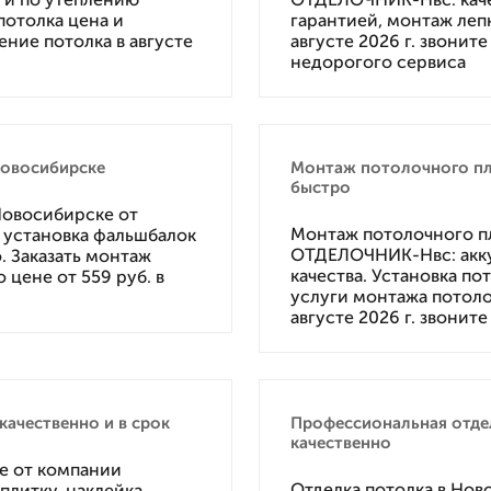
потолка цена и
гарантией, монтаж лепн
ление потолка в августе
августе 2026 г. звонит
недорогого сервиса
Новосибирске
Монтаж потолочного пл
быстро
Новосибирске от
Монтаж потолочного п
 установка фальшбалок
ОТДЕЛОЧНИК-Нвс: аккур
. Заказать монтаж
качества. Установка по
 цене от 559 руб. в
услуги монтажа потолоч
августе 2026 г. звонит
ачественно и в срок
Профессиональная отде
качественно
е от компании
Отделка потолка в Но
литку, наклейка