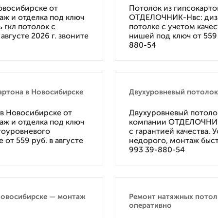
овосибирске от
Потолок из гипсокарто
ж и отделка под ключ
ОТДЕЛОЧНИК-Нвс: диза
ь гкл потолок с
потолке с учетом качес
августе 2026 г. звоните
нишей под ключ от 559 р
880-54
артона в Новосибирске
Двухуровневый потолок 
в Новосибирске от
Двухуровневый потолок
ж и отделка под ключ
компании ОТДЕЛОЧНИК-
огоуровневого
с гарантией качества.
от 559 руб. в августе
недорого, монтаж быстр
993 39-880-54
Новосибирске — монтаж
Ремонт натяжных потолк
оперативно