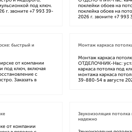
мульсионкой под ключ.
поклейки обоев на пото
6 г. звоните +7 993 39-
поклейка обоев на пото
2026 г. звоните +7 993
рске: быстрый и
Монтаж каркаса потолк
Монтаж каркаса потолк
бирске от компании
ОТДЕЛОЧНИК-Нвс: уста
 под ключ, включая
каркаса потолка под кл
осстановление с
монтажа каркаса потолк
стро. Заказать в
39-880-54 в августе 202
ске
Звукоизоляция потолка 
надежно
ске от компании
Звукоизоляция потолка
ка в потолке с