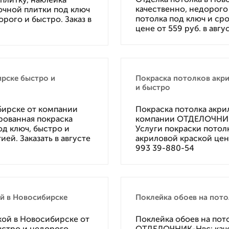
качественно, недорого 
очной плитки под ключ
потолка под ключ и сро
орого и быстро. Заказ в
цене от 559 руб. в авгу
ирске быстро и
Покраска потолков акри
и быстро
бирске от компании
Покраска потолка акри
ованная покраска
компании ОТДЕЛОЧНИК-
од ключ, быстро и
Услуги покраски потол
ией. Заказать в августе
акриловой краской цена 
993 39-880-54
й в Новосибирске
Поклейка обоев на пото
кой в Новосибирске от
Поклейка обоев на пот
стро и недорого,
ОТДЕЛОЧНИК-Нвс: каче