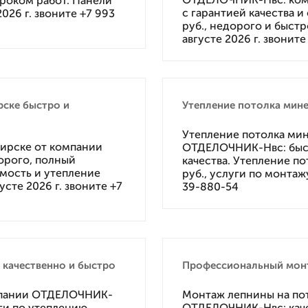
сроком работ. Панели
с гарантией качества 
2026 г. звоните +7 993
руб., недорого и быстр
августе 2026 г. звонит
рске быстро и
Утепление потолка мин
Утепление потолка ми
бирске от компании
ОТДЕЛОЧНИК-Нвс: быст
орого, полный
качества. Утепление п
имость и утепление
руб., услуги по монтажу
усте 2026 г. звоните +7
39-880-54
 качественно и быстро
Профессиональный монт
омпании ОТДЕЛОЧНИК-
Монтаж лепнины на по
уги по утеплению
ОТДЕЛОЧНИК-Нвс: качес